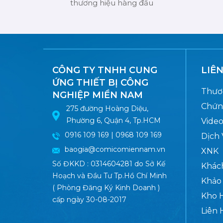
thương hiệu hàng đầu
CÔNG TY TNHH CUNG
LIÊ
ỨNG THIẾT BỊ CÔNG
Thươ
NGHIỆP MIỀN NAM
Chứn
275 đường Hoàng Diệu,
Phường 6, Quận 4, Tp.HCM
Vide
0916 109 169 | 0968 109 169
Dịch
baogia@comicomiennam.vn
XNK
Số ĐKKD : 0314604281 do Sở Kế
Khác
Hoạch và Đầu Tư Tp.Hồ Chí Minh
Khảo
( Phòng Đăng Ký Kinh Doanh )
Kho 
cấp ngày 30-08-2017
Liên 