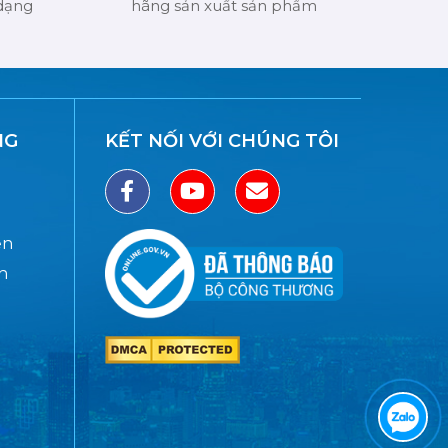
 dạng
hãng sản xuất sản phẩm
NG
KẾT NỐI VỚI CHÚNG TÔI
ển
n