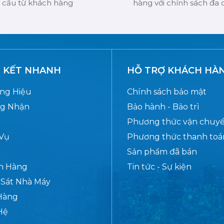
cầu từ khách hàng
hàng với chính sách đa
N KẾT NHANH
HỖ TRỢ KHÁCH HÀ
ng Hiệu
Chính sách bảo mật
g Nhận
Bảo hành - Bảo trì
o
Phương thức vận chuy
 Vụ
Phương thức thanh toá
Sản phẩm đã bán
h Hàng
Tin tức - Sự kiện
 Sát Nhà Máy
Hàng
Hệ