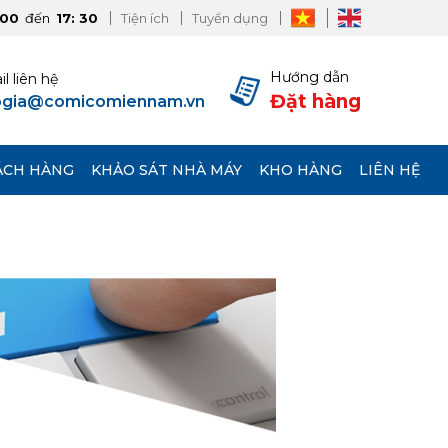
:00
đến
17: 30
Tiện ích
Tuyển dụng
Hướng dẫn
l liên hệ
Đặt hàng
ogia@comicomiennam.vn
ÁCH HÀNG
KHẢO SÁT NHÀ MÁY
KHO HÀNG
LIÊN HỆ