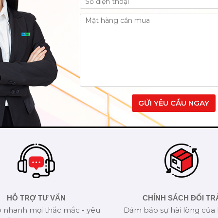
GỬI YÊU CẦU NGAY
HỖ TRỢ TƯ VẤN
CHÍNH SÁCH ĐỔI TR
p nhanh mọi thắc mắc - yêu
Đảm bảo sự hài lòng của