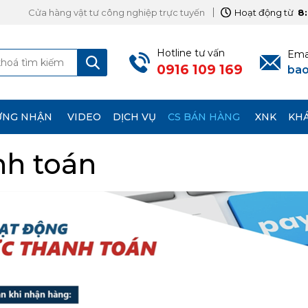
Cửa hàng vật tư công nghiệp trực tuyến
Hoạt động từ
8
M
Hotline tư vấn
Emai
g
0916 109 169
ba
ỨNG NHẬN
VIDEO
DỊCH VỤ
CS BÁN HÀNG
XNK
KH
nh toán