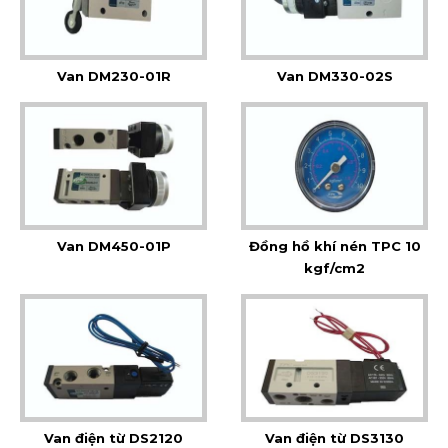
Van DM230-01R
Van DM330-02S
Van DM450-01P
Đồng hồ khí nén TPC 10
kgf/cm2
Van điện từ DS2120
Van điện từ DS3130