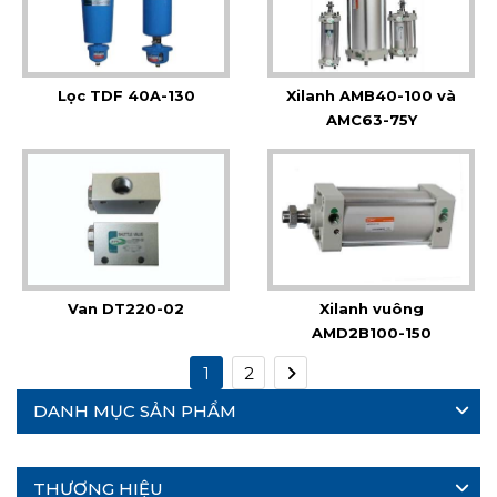
Lọc TDF 40A-130
Xilanh AMB40-100 và
AMC63-75Y
Van DT220-02
Xilanh vuông
AMD2B100-150
1
2
DANH MỤC SẢN PHẨM
THƯƠNG HIỆU