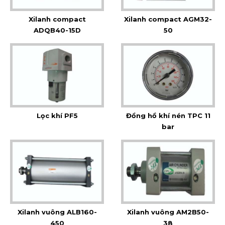
Xilanh compact
Xilanh compact AGM32-
ADQB40-15D
50
Lọc khí PF5
Đồng hồ khí nén TPC 11
bar
Xilanh vuông ALB160-
Xilanh vuông AM2B50-
450
38