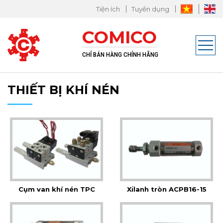
Tiện ích
Tuyển dụng
M
COMICO
g
CHỈ BÁN HÀNG CHÍNH HÃNG
THIẾT BỊ KHÍ NÉN
Cụm van khí nén TPC
Xilanh tròn ACPB16-15