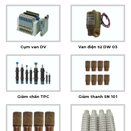
Cụm van DV
Van điện từ DW 03
Giảm chấn TPC
Giảm thanh SN 101